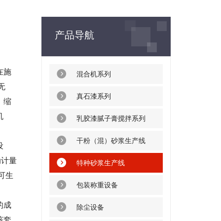
产品导航
在施
混合机系列
无
真石漆系列
，缩
机
乳胶漆腻子膏搅拌系列
干粉（混）砂浆生产线
设
动计量
特种砂浆生产线
可生
包装称重设备
的成
除尘设备
该套