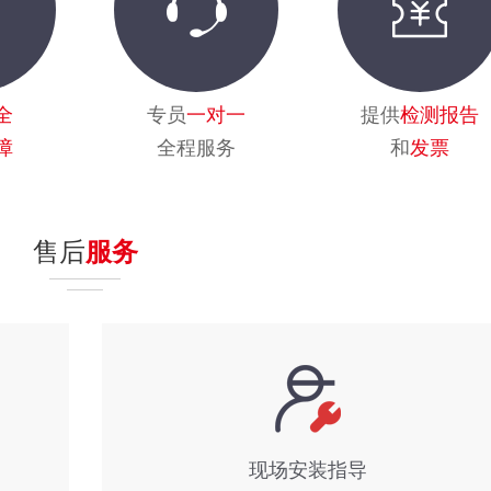
全
专员
一对一
提供
检测报告
障
全程服务
和
发票
售后
服务
现场安装指导