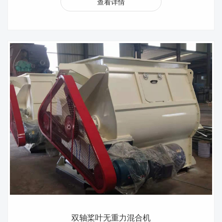
查看详情
双轴桨叶无重力混合机