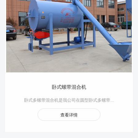
卧式螺带混合机
卧式多螺带混合机是我公司在圆型卧式多螺带...
查看详情