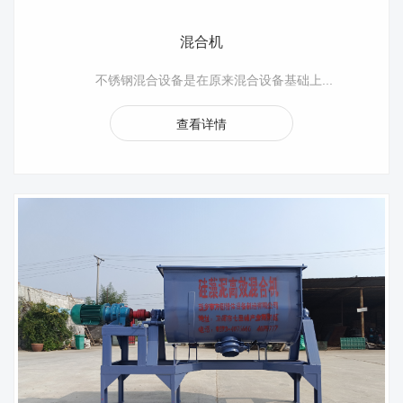
混合机
不锈钢混合设备是在原来混合设备基础上...
查看详情