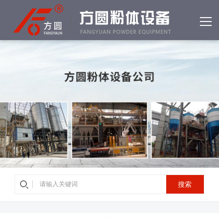
网站首页
产品中心
客户案例
公司简介
资质荣誉
新闻中心
常见问答