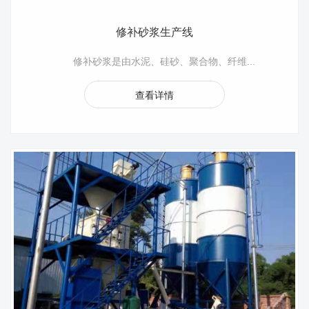
修补砂浆生产线
修补砂浆是由水泥、硅砂、聚合物、纤维...
查看详情