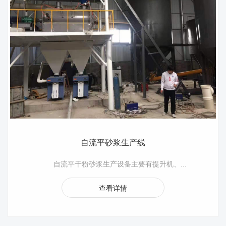
自流平砂浆生产线
自流平干粉砂浆生产设备主要有提升机、...
查看详情