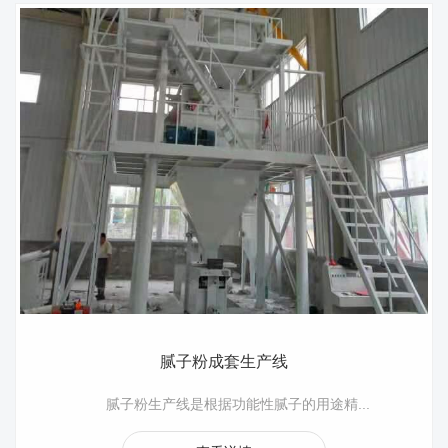
腻子粉成套生产线
腻子粉生产线是根据功能性腻子的用途精...