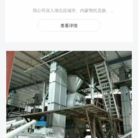
我公司深入湖北应城市、内蒙鄂托克旗、...
查看详情