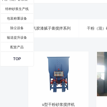
联系我们
特种砂浆生产线
包装称重设备
除尘设备
膏搅拌系列
干粉（混）砂浆生产线
特种砂
输送提升设备
配套产品
TOP
u型干粉砂浆搅拌机