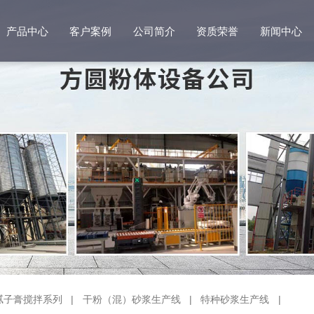
产品中心
客户案例
公司简介
资质荣誉
新闻中心
腻子膏搅拌系列
|
干粉（混）砂浆生产线
|
特种砂浆生产线
|