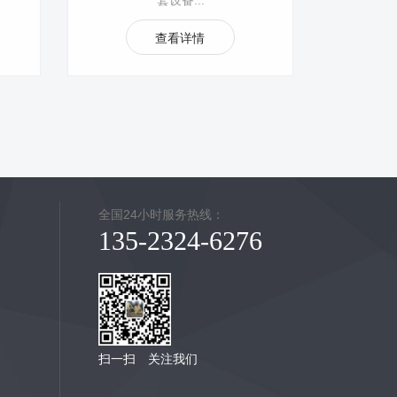
查看详情
全国24小时服务热线：
135-2324-6276
扫一扫 关注我们