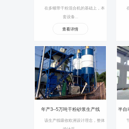
在多螺带干粉混合机的基础上，本
在多
套设备...
查看详情
年产3--5万吨干粉砂浆生产线
半自
该生产线吸收欧洲设计理念，整体
节能
设计采...