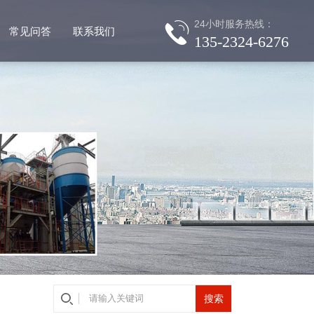
24小时服务热线：
常见问答
联系我们
135-2324-6276