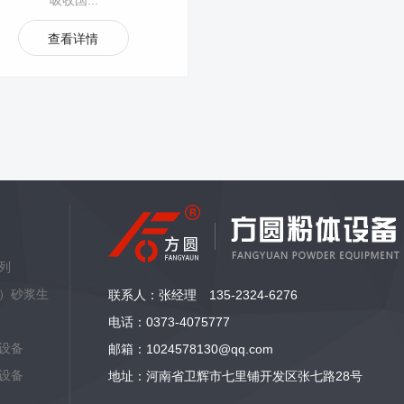
查看详情
列
）砂浆生
联系人：张经理 135-2324-6276
电话：0373-4075777
设备
邮箱：1024578130@qq.com
设备
地址：河南省卫辉市七里铺开发区张七路28号