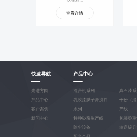
查看详情
快速导航
产品中心
走进方圆
混合机系列
真石漆系
产品中心
乳胶漆腻子膏搅拌
干粉（混
客户案例
系列
产线
新闻中心
特种砂浆生产线
包装称重
除尘设备
输送提升
配套产品