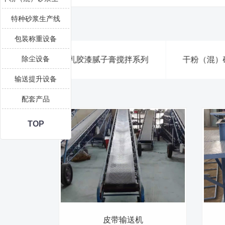
联系我们
特种砂浆生产线
包装称重设备
除尘设备
膏搅拌系列
干粉（混）砂浆生产线
特种砂
输送提升设备
配套产品
TOP
皮带输送机