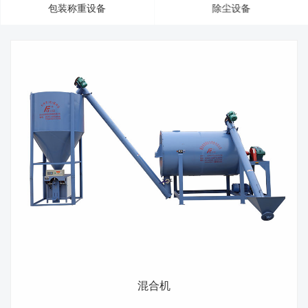
联系我们
除尘设备
输送提升设备
混合机