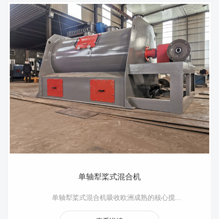
单轴犁桨式混合机
单轴犁桨式混合机吸收欧洲成熟的核心搅...