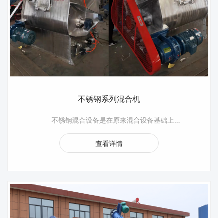
不锈钢系列混合机
不锈钢混合设备是在原来混合设备基础上...
查看详情