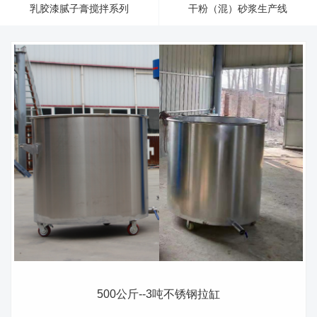
联系我们
乳胶漆腻子膏搅拌系列
干粉（混）砂浆生产线
500公斤--3吨不锈钢拉缸