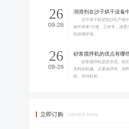
26
润滑剂在沙子烘干设备
沙子烘干机是制沙生产线中
09-26
操作简单*方便、工作等，深受
机的维护保...
26
砂浆搅拌机的优点有哪
砂浆搅拌机是把水泥、砂石
09-26
合料的机械。主要由拌筒、加
机、传动机构...
立即订购
/ ORDER NOW