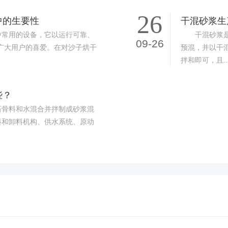
26
中的生要性
干混砂浆生
常用的设备，它以运行可靠、
干混砂浆是将
09-26
广大用户的喜爱。在对沙子烘干
预混，并以干
拌和即可，且..
些？
骨料和水混合并拌制成砂浆混
料和卸料机构、供水系统、原动